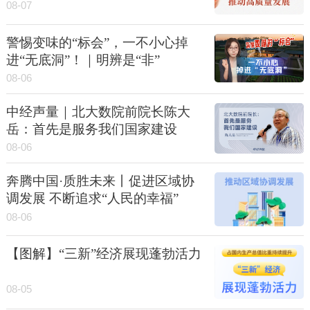
08-07
警惕变味的“标会”，一不小心掉
进“无底洞”！｜明辨是“非”
08-06
中经声量｜北大数院前院长陈大
岳：首先是服务我们国家建设
08-06
奔腾中国·质胜未来丨促进区域协
调发展 不断追求“人民的幸福”
08-06
【图解】“三新”经济展现蓬勃活力
08-05