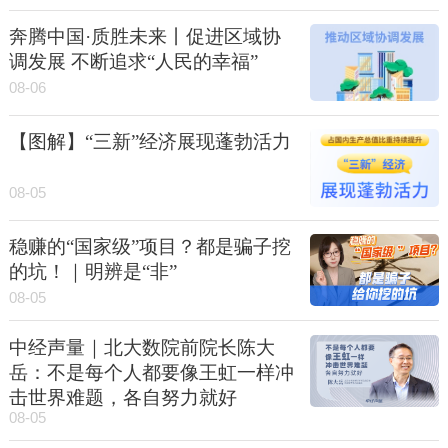
奔腾中国·质胜未来丨促进区域协
调发展 不断追求“人民的幸福”
08-06
【图解】“三新”经济展现蓬勃活力
08-05
稳赚的“国家级”项目？都是骗子挖
的坑！｜明辨是“非”
08-05
中经声量｜北大数院前院长陈大
岳：不是每个人都要像王虹一样冲
击世界难题，各自努力就好
08-05