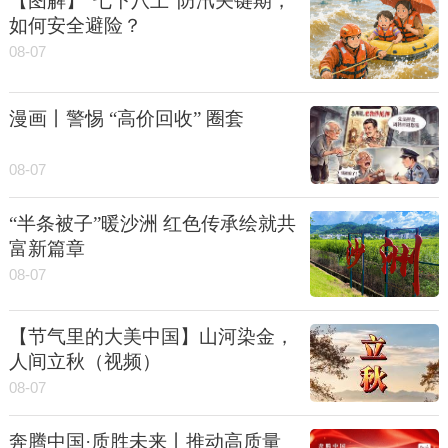
【图解】“七下八上”防汛关键期，
如何安全避险？
08-07
漫画丨警惕 “高价回收” 圈套
08-07
“半条被子”暖沙洲 红色传承绘就共
富新篇章
08-07
【节气里的大美中国】山河染金，
人间立秋（视频）
08-07
奔腾中国·质胜未来丨推动高质量