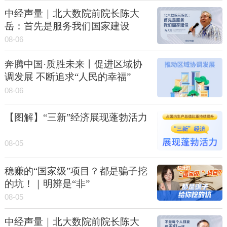
中经声量｜北大数院前院长陈大
岳：首先是服务我们国家建设
08-06
奔腾中国·质胜未来丨促进区域协
调发展 不断追求“人民的幸福”
08-06
【图解】“三新”经济展现蓬勃活力
08-05
稳赚的“国家级”项目？都是骗子挖
的坑！｜明辨是“非”
08-05
中经声量｜北大数院前院长陈大