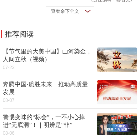
查看余下全文
推荐阅读
【节气里的大美中国】山河染金，
人间立秋（视频）
07-23
奔腾中国·质胜未来丨推动高质量
发展
08-07
警惕变味的“标会”，一不小心掉
进“无底洞”！｜明辨是“非”
08-06