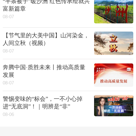
“半条被子”暖沙洲 红色传承绘就共
富新篇章
08-07
【节气里的大美中国】山河染金，
人间立秋（视频）
08-07
奔腾中国·质胜未来丨推动高质量
发展
08-07
警惕变味的“标会”，一不小心掉
进“无底洞”！｜明辨是“非”
08-06