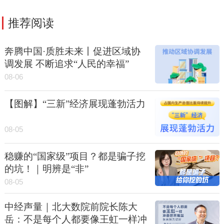
推荐阅读
奔腾中国·质胜未来丨促进区域协
调发展 不断追求“人民的幸福”
08-06
【图解】“三新”经济展现蓬勃活力
08-05
稳赚的“国家级”项目？都是骗子挖
的坑！｜明辨是“非”
08-05
中经声量｜北大数院前院长陈大
岳：不是每个人都要像王虹一样冲