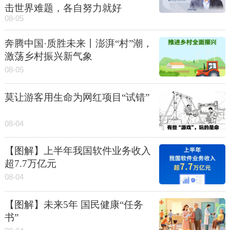
击世界难题，各自努力就好
08-05
奔腾中国·质胜未来丨澎湃“村”潮，
激荡乡村振兴新气象
08-05
莫让游客用生命为网红项目“试错”
08-04
【图解】上半年我国软件业务收入
超7.7万亿元
08-04
【图解】未来5年 国民健康“任务
书”