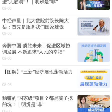
进“无底洞”！｜明辨是“非”
08-06
中经声量｜北大数院前院长陈大
岳：首先是服务我们国家建设
08-06
奔腾中国·质胜未来丨促进区域协
调发展 不断追求“人民的幸福”
08-06
【图解】“三新”经济展现蓬勃活力
08-05
稳赚的“国家级”项目？都是骗子挖
的坑！｜明辨是“非”
08-05