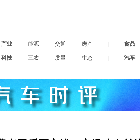
产业
能源
交通
房产
|
食品
科技
三农
质量
生态
|
汽车