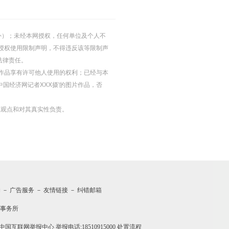
的除外）；未经本网授权，任何单位及个人不
授权使用限制声明，不得违反该等限制声
法律责任。
等图片作品享有许可他人使用的权利；已经与本
中国经济网记者XXX摄'的图片作品，否
其观点和对其真实性负责。
约
－
广告服务
－
友情链接
－
纠错邮箱
事务所
中国互联网举报中心
举报电话:18510915000
处置流程