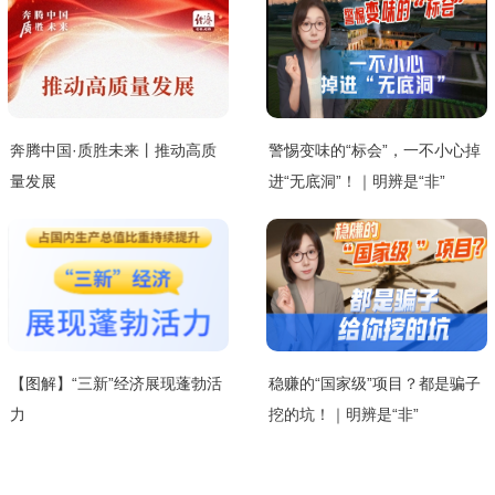
奔腾中国·质胜未来丨推动高质
警惕变味的“标会”，一不小心掉
量发展
进“无底洞”！｜明辨是“非”
【图解】“三新”经济展现蓬勃活
稳赚的“国家级”项目？都是骗子
力
挖的坑！｜明辨是“非”