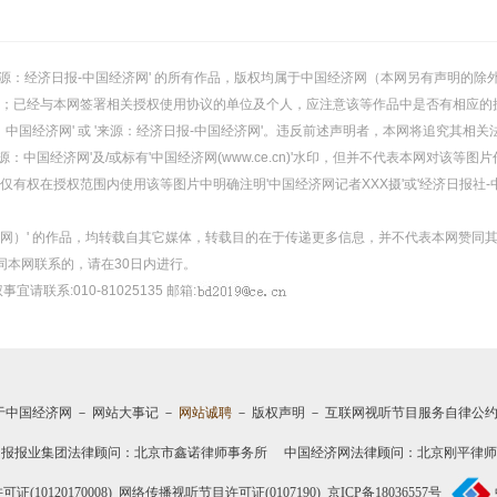
或 '来源：经济日报-中国经济网' 的所有作品，版权均属于中国经济网（本网另有声明
；已经与本网签署相关授权使用协议的单位及个人，应注意该等作品中是否有相应的
：中国经济网' 或 '来源：经济日报-中国经济网'。违反前述声明者，本网将追究其相关
：中国经济网'及/或标有'中国经济网(www.ce.cn)'水印，但并不代表本网对该
有权在授权范围内使用该等图片中明确注明'中国经济网记者XXX摄'或'经济日报社-
经济网）' 的作品，均转载自其它媒体，转载目的在于传递更多信息，并不代表本网赞同
同本网联系的，请在30日内进行。
事宜请联系:010-81025135 邮箱:
于中国经济网
－
网站大事记
－
网站诚聘
－
版权声明
－
互联网视听节目服务自律公
日报报业集团法律顾问：
北京市鑫诺律师事务所
中国经济网法律顾问：北京刚平律师
10120170008)
网络传播视听节目许可证(0107190)
京ICP备18036557号