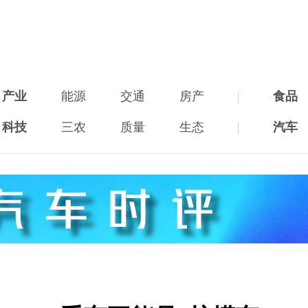
产业
能源
交通
房产
|
食品
科技
三农
质量
生态
|
汽车