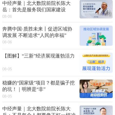
中经声量｜北大数院前院长陈大
岳：首先是服务我们国家建设
08-06
奔腾中国·质胜未来丨促进区域协
调发展 不断追求“人民的幸福”
08-06
【图解】“三新”经济展现蓬勃活力
08-05
稳赚的“国家级”项目？都是骗子挖
的坑！｜明辨是“非”
08-05
中经声量｜北大数院前院长陈大