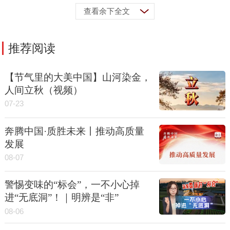
查看余下全文
推荐阅读
【节气里的大美中国】山河染金，
人间立秋（视频）
07-23
奔腾中国·质胜未来丨推动高质量
发展
08-07
警惕变味的“标会”，一不小心掉
进“无底洞”！｜明辨是“非”
08-06