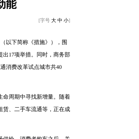
动能
[字号
大
中
小
]
》（以下简称《措施》），围
出17项举措。同时，商务部
通消费改革试点城市共40
生命周期中寻找新增量。随着
租赁、二手车流通等，正在成