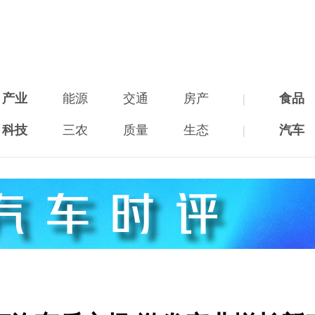
产业
能源
交通
房产
|
食品
科技
三农
质量
生态
|
汽车