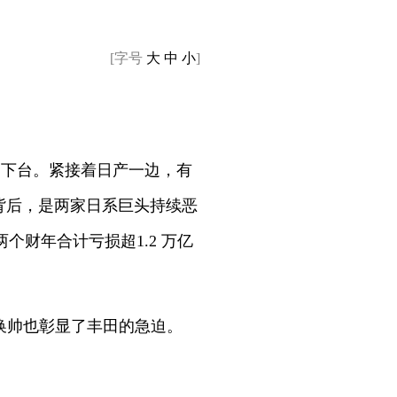
[字号
大
中
小
]
宏下台。紧接着日产一边，有
背后，是两家日系巨头持续恶
个财年合计亏损超1.2 万亿
换帅也彰显了丰田的急迫。