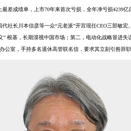
史上最差成绩单，上市70年来首次亏损，全年净亏损4239亿
四代社长川本信彦等一众“元老派”开宫现任CEO三部敏宏
主义” 根基，长期漠视中国市场；第二，电动化战略冒进失误
宏办公室，手持多名退休高管联名信，要求其立刻引咎辞