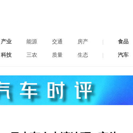
产业
能源
交通
房产
|
食品
科技
三农
质量
生态
|
汽车