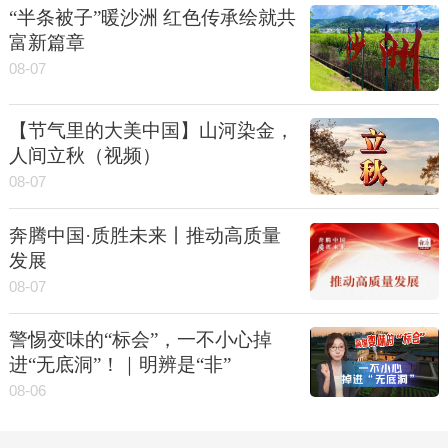
“半条被子”暖沙洲 红色传承绘就共
富新篇章
08-07
【节气里的大美中国】山河染金，
人间立秋（视频）
08-07
奔腾中国·质胜未来丨推动高质量
发展
08-07
警惕变味的“标会”，一不小心掉
进“无底洞”！｜明辨是“非”
08-06