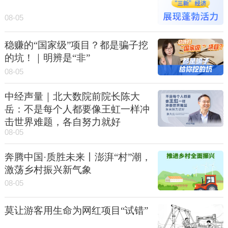
08-05
稳赚的“国家级”项目？都是骗子挖
的坑！｜明辨是“非”
08-05
中经声量｜北大数院前院长陈大
岳：不是每个人都要像王虹一样冲
击世界难题，各自努力就好
08-05
奔腾中国·质胜未来丨澎湃“村”潮，
激荡乡村振兴新气象
08-05
莫让游客用生命为网红项目“试错”