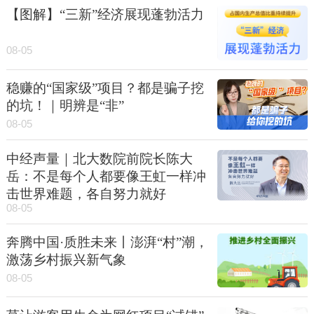
【图解】“三新”经济展现蓬勃活力
08-05
稳赚的“国家级”项目？都是骗子挖
的坑！｜明辨是“非”
08-05
中经声量｜北大数院前院长陈大
岳：不是每个人都要像王虹一样冲
击世界难题，各自努力就好
08-05
奔腾中国·质胜未来丨澎湃“村”潮，
激荡乡村振兴新气象
08-05