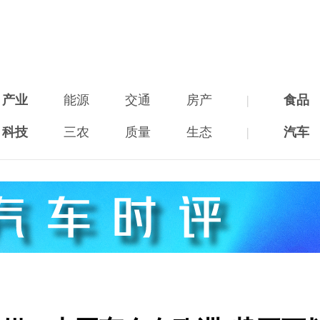
产业
能源
交通
房产
|
食品
科技
三农
质量
生态
|
汽车