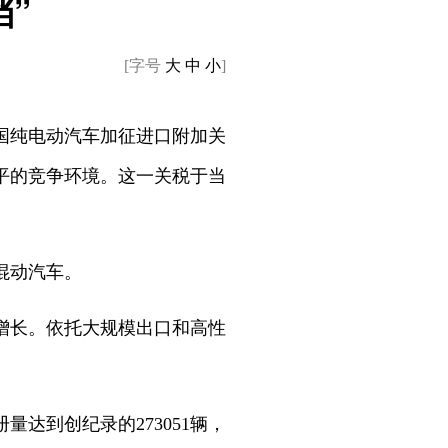
”
[字号
大
中
小
]
中国纯电动汽车加征进口附加关
平的竞争环境。这一关税于当
混动汽车。
增长。依托大规模出口和高性
达到创纪录的273051辆，