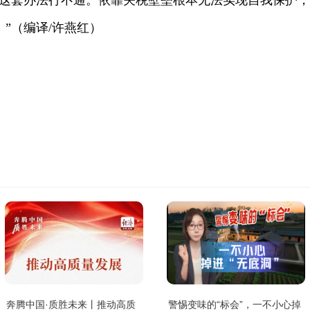
盟这套办法行不通。依靠关税壁垒根本无法实现自我保护
”（编译/许燕红）
奔腾中国·质胜未来丨推动高质
警惕变味的“标会”，一不小心掉