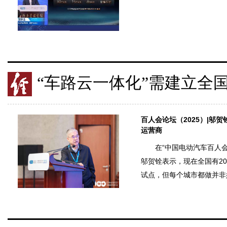
“车路云一体化”需建立全
百人会论坛（2025）|邬
运营商
在“中国电动汽车百人会
邬贺铨表示，现在全国有20
试点，但每个城市都做并非