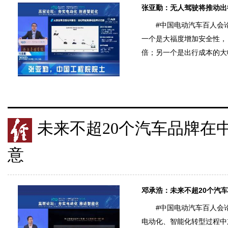
张亚勤：无人驾驶将推动出行
#中国电动汽车百人会
一个是大福度增加安全性，
倍；另一个是出行成本的大
未来不超20个汽车品牌在
意
邓承浩：未来不超20个汽
#中国电动汽车百人会
电动化、智能化转型过程中