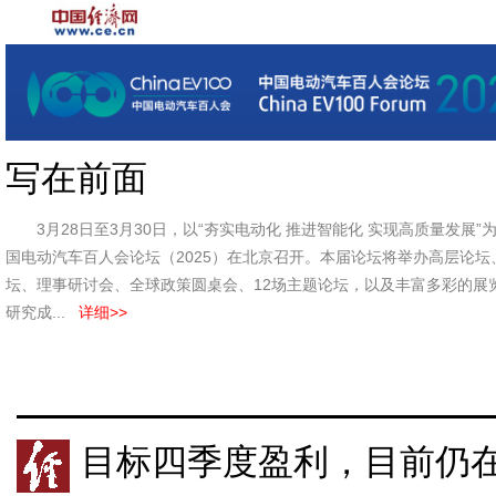
写在前面
3月28日至3月30日，以“夯实电动化 推进智能化 实现高质量发展”
国电动汽车百人会论坛（2025）在北京召开。本届论坛将举办高层论坛
坛、理事研讨会、全球政策圆桌会、12场主题论坛，以及丰富多彩的展
研究成...
详细>>
目标四季度盈利，目前仍