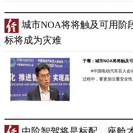
城市NOA将将触及可用阶
标将成为灾难
于骞：城市NOA将将触及
#中国电动汽车百人会
过程中，要更加注重安全性
中阶智驾将是标配，座舱