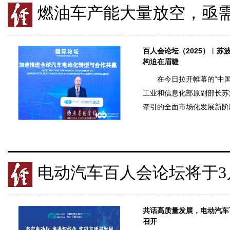
燃油车产能大量放空，亟
百人会论坛（2025）︳
构迫在眉睫
在今日拉开帷幕的“中国
工业和信息化部原副部长苏
牵引的全面市场化发展新阶段
电动汽车百人会论坛将于3
共话高质量发展，电动汽车百
召开