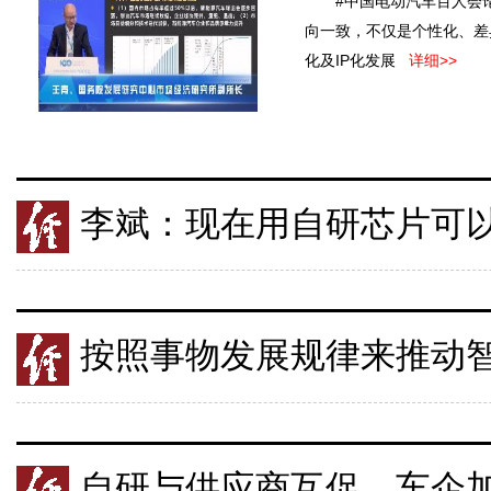
#中国电动汽车百人会
向一致，不仅是个性化、差
化及IP化发展
详细>>
李斌：现在用自研芯片可
按照事物发展规律来推动
自研与供应商互促，车企