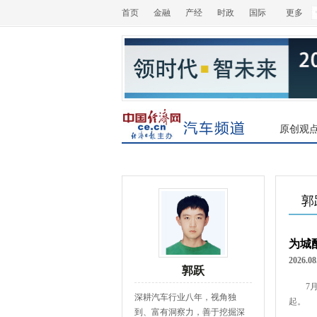
首页
金融
产经
时政
国际
更多
原创观
郭
为城
2026.08
郭跃
7
深耕汽车行业八年，视角独
起。
到、富有洞察力，善于挖掘深