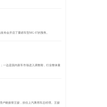
发布会开启了重磅车型MG 07的预售。
5款；一边是国内新车市场进入调整期，行业整体量
经理卢晓接替王骏，担任上汽乘用车总经理。王骏