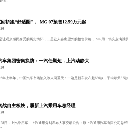
很...
回轿跑“舒适圈”， MG 07预售12.59万元起
.30
是让观众感同身受的历史情怀，二是让人喜出望外的预售价格， MG用一场亮点满满的
汽车集团密集换防：一汽任期短，上汽动静大
.30
026年上半年，中国汽车市场陷入冰火两重天：一边是新车发布超630款，平均每天3.
.
转战自主板块，履新上汽乘用车总经理
.28
月28日，上汽乘用车、上汽通用分别发布人事变动公告：原上汽通用汽车有限公司总