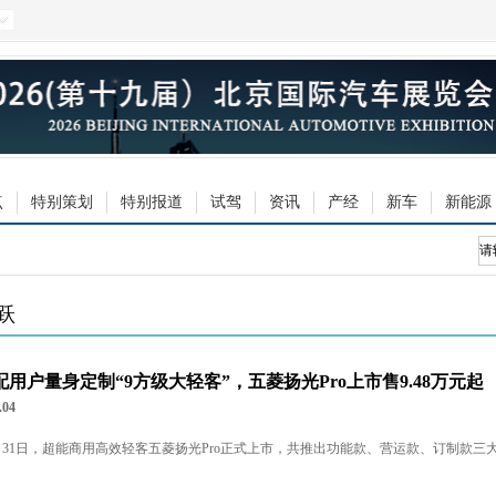
点
特别策划
特别报道
试驾
资讯
产经
新车
新能源
跃
配用户量身定制“9方级大轻客”，五菱扬光Pro上市售9.48万元起
.04
月31日，超能商用高效轻客五菱扬光Pro正式上市，共推出功能款、营运款、订制款三大