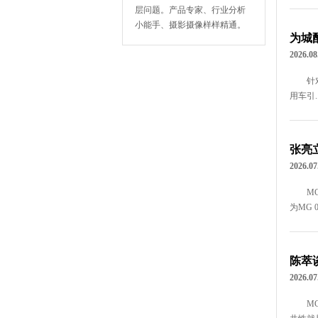
层问题。产品专家、行业分析
小能手、摄影摄像样样精通。
为城
2026.08
针
用车引..
张亮立
2026.07
M
为MG 0
陈萃谈
2026.07
M