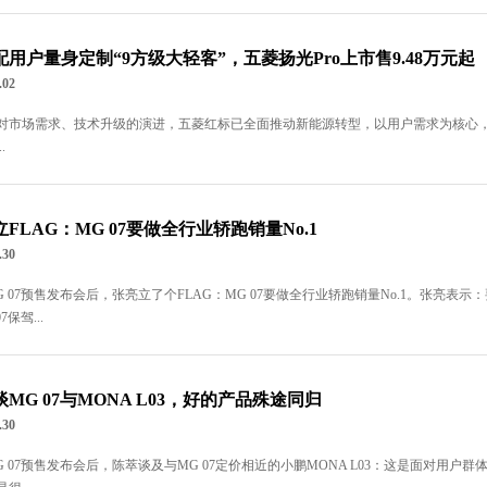
配用户量身定制“9方级大轻客”，五菱扬光Pro上市售9.48万元起
.02
对市场需求、技术升级的演进，五菱红标已全面推动新能源转型，以用户需求为核心
.
FLAG：MG 07要做全行业轿跑销量No.1
.30
G 07预售发布会后，张亮立了个FLAG：MG 07要做全行业轿跑销量No.1。张亮
7保驾...
MG 07与MONA L03，好的产品殊途同归
.30
G 07预售发布会后，陈萃谈及与MG 07定价相近的小鹏MONA L03：这是面对用