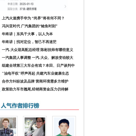
上汽火速携手华为 “尚界”将有何不同？
冯兴亚时代 广汽集团的“鲶鱼时刻”
年终讲｜东风干大事，以人为本
年终讲｜找对定位，智己不再迷茫
一汽-大众迎高配总经理 陈彬挂帅有哪些意义
一汽集团人事调整 一汽-大众、解放变动较大
组建全球第三大车企有戏？本田、日产谈判中
"油电平权"呼声再起 共建汽车业健康生态
合作方纠纷波及品牌 营商环境需多方维护
政策助力车市翘尾,经销商资金压力仍待解