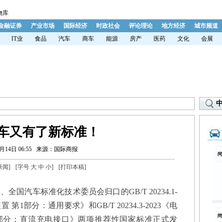
物库
金融证券
产业市场
国际经济
时政社会
评论理论
地方经济
城市频道
IT业
食品
汽车
商车
能源
房产
医药
文化
会展
车又有了新标准！
月14日 06:55
来源：国际商报
新闻
]
[字号
大
中
小
]
[
打印本稿
]
汽车标准化技术委员会归口的GB/T 20234.1-
第1部分：通用要求》和GB/T 20234.3-2023《电
3部分：直流充电接口》两项推荐性国家标准正式发