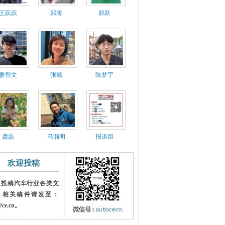
王跃跃
郭涛
郭跃
姜智文
张懿
陈梦宇
龚磊
马瀚明
报道组
欢迎投稿
迎投稿汽车行业各类文
，相关稿件请发至：
ce.cn
。