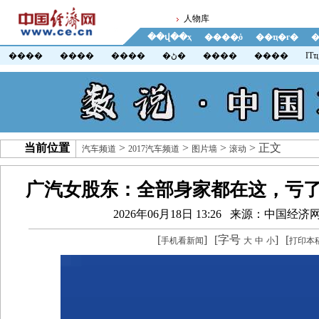
人物库
��վ��ҳ
����֤ȯ
��ҵ�г�
�
����
����
����
�ڻ�
����
����
ITҵ
当前位置
>
>
>
> 正文
汽车频道
2017汽车频道
图片墙
滚动
广汽女股东：全部身家都在这，亏了
2026年06月18日 13:26
来源：中国经济
[
]
[字号
]
[
手机看新闻
大
中
小
打印本